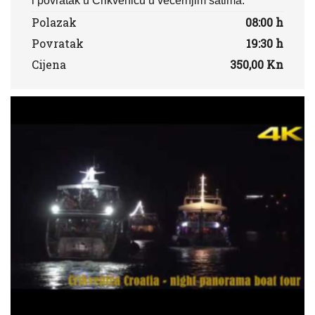
i povratak u Crikvenicu u večernjim satima.
Polazak
08:00 h
Povratak
19:30 h
Cijena
350,00 Kn