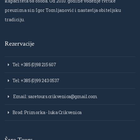
kapaciteta 68 osoba. Od 2010. godine vođenje tvrtke
preuzima sin Igor Tomljanović i nastavlja obiteljsku
tradiciju.
Rezervacije
Tel: +385 (0)98 215 607
Tel: +385 (0)99 243 0537
Email: saretours.crikvenica@gmail.com
Brod: Primorka - luka Crikvenica
Šare Tours