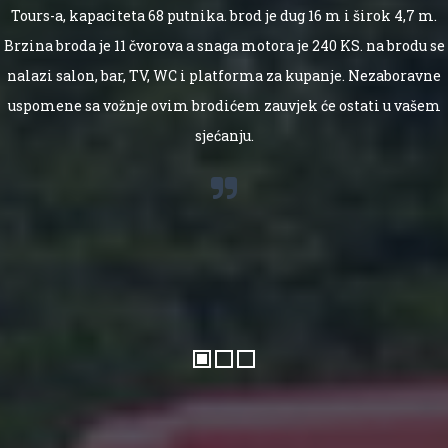
Tours-a, kapaciteta 68 putnika. brod je dug 16 m i širok 4,7 m.
Brzina broda je 11 čvorova a snaga motora je 240 KS. na brodu se
nalazi salon, bar, TV, WC i platforma za kupanje. Nezaboravne
uspomene sa vožnje ovim brodićem zauvjek će ostati u vašem
sjećanju.